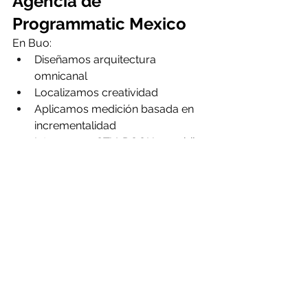
Agencia de 
Programmatic Mexico
En Buo:
Diseñamos arquitectura 
omnicanal
Localizamos creatividad
Aplicamos medición basada en 
incrementalidad
Integramos CTV, DOOH y mobile
Reportamos impacto en negocio
No optimizamos por métricas 
superficiales.Optimizamos por 
crecimiento.
Por Qué la Decisión de 
Agencia Es Estratégica
Elegir una agencia de programmatic 